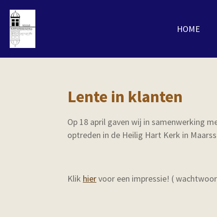
Ga
direct
HOME
naar
de
hoofdinhoud
Lente in klanten
Op 18 april gaven wij in samenwerking 
optreden in de Heilig Hart Kerk in Maarss
Klik
hier
voor een impressie! ( wachtwoo