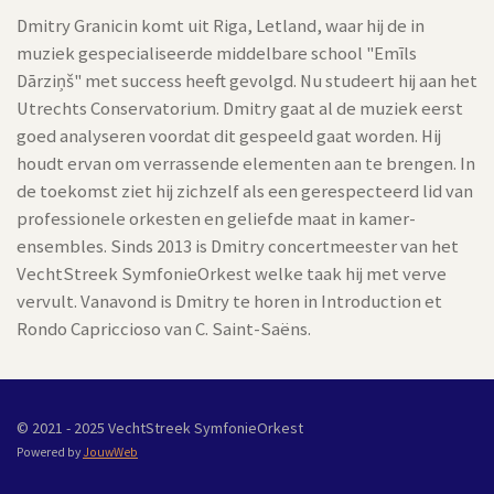
Dmitry Granicin komt uit Riga, Letland, waar hij de in
muziek gespecialiseerde middelbare school
"Emīls
Dārziņš"
met success heeft gevolgd. Nu studeert hij aan het
Utrechts Conservatorium.
Dmitry gaat al de muziek eerst
goed analyseren voordat dit gespeeld gaat worden. Hij
houdt ervan om verrassende elementen aan te brengen. In
de toekomst ziet hij zichzelf als een gerespecteerd lid van
professionele orkesten en geliefde maat in kamer-
ensembles. Sinds 2013 is Dmitry concertmeester van het
VechtStreek SymfonieOrkest welke taak hij met verve
vervult. Vanavond is Dmitry te horen in Introduction et
Rondo Capriccioso van C. Saint-Saëns.
© 2021 - 2025 VechtStreek SymfonieOrkest
Powered by
JouwWeb