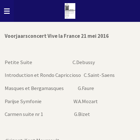
Ga
direct
naar
de
Voorjaarsconcert Vive la France 21 mei 2016
hoofdinhoud
Petite Suite C.Debussy
Introduction et Rondo Capriccioso C.Saint-Saens
Masques et Bergamasques G.Faure
Parijse Symfonie W.A.Mozart
Carmen suite nr 1 G.Bizet